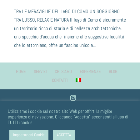
TRA LE MERAVIGLIE DEL LAGO DI COMO UN SOGGIORNO
TRA LUSSO, RELAX E NATURA Il lago di Como è sicuramente
un territorio ricco di storia e di bellezze architettoniche,
uno specchio d’acqua che insieme alle suggestive località
che lo attorniano, offre un fascino unico a...
HOME
SERVIZI
CHI SIAMO
ESPERIENZE
BLOG
CONTATTI
COPYRIGHT WELLNESS COMO 2022 - info@wellnesscomo.com - C.F. | P.I.
Utilizziamo i cookie sul nostro sito Web per offrirti la miglior
esperienza di navigazione. Cliccando “Accetta” acconsenti all'uso di
03970860130
TUTTI i cookie.
Impostazioni Cookie
ACCETTA