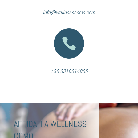
info@wellnesscomo.com

+39 3318014865
AFFIDATI A WELLNESS
COMO